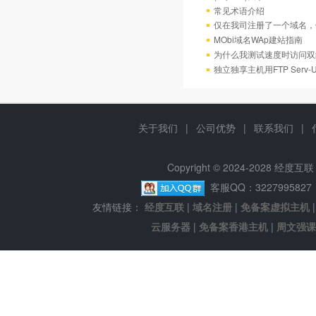
常见术语介绍
仅在我司注册了一个域名，
MObi域名WAp建站指南
为什么我测试速度时访问双
独立独享主机用FTP Serv
关于我们
|
公司优势
|
联系我们
|
Copyright © 2024-2028 经
客服QQ：322799582
友情链接：
经度互联
|
域名注册
|
免备案虚拟主机
云服务器
|
免备案香港主机
|
周文强课