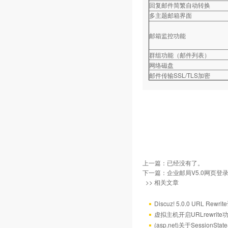
回复邮件简繁自动转换
多主题邮箱界面
邮箱监控功能
群组功能（邮件列表）
网络磁盘
邮件传输SSL/TLS加密
上一篇：已经没有了。
下一篇：
企业邮局V5.0网页登
>> 相关文章
Discuz! 5.0.0 URL Rewr
虚拟主机开启URLrewrit
(asp.net)关于Session