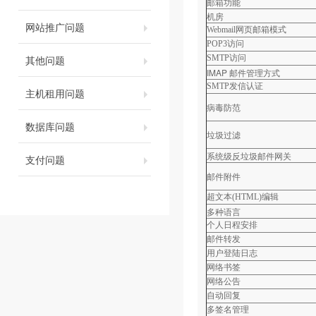
邮箱功能
机房
网站推广问题
Webmail
网页邮箱模式
POP3
访问
其他问题
SMTP
访问
IMAP 邮件管理方式
SMTP
发信认证
主机租用问题
病毒防范
数据库问题
垃圾过滤
系统级反垃圾邮件网关
支付问题
邮件附件
超文本
(HTML)
编辑
多种语言
个人日程安排
邮件转发
用户登陆日志
网络书签
网络公告
自动回复
多签名管理