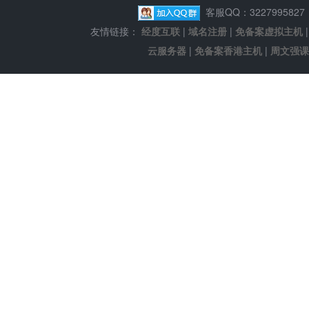
客服QQ：322799582
友情链接：
经度互联
|
域名注册
|
免备案虚拟主机
云服务器
|
免备案香港主机
|
周文强课